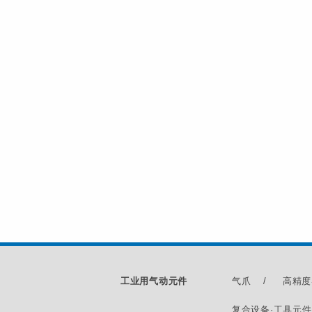
工业用气动元件
气爪
/
高精度
复合设备·工具元件