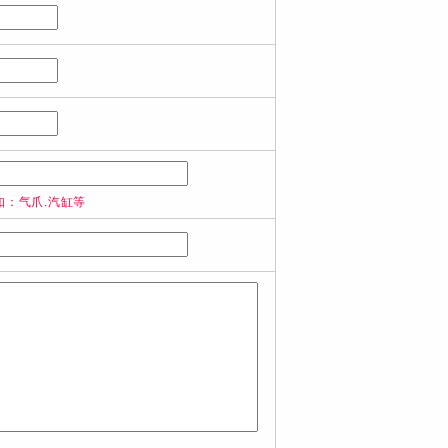
如：气爪.汽缸等