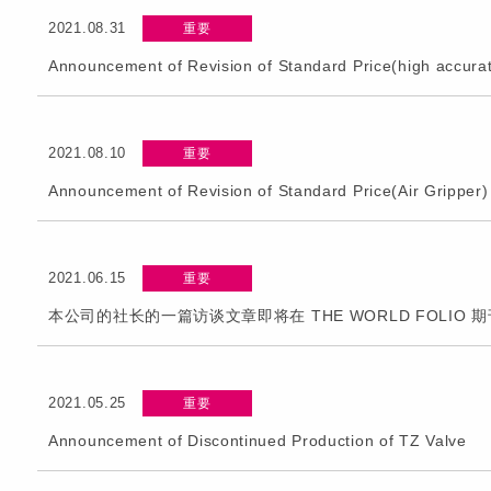
2021.08.31
重要
Announcement of Revision of Standard Price(high accurate
2021.08.10
重要
Announcement of Revision of Standard Price(Air Gripper)
2021.06.15
重要
本公司的社长的一篇访谈文章即将在 THE WORLD FOLIO 
2021.05.25
重要
Announcement of Discontinued Production of TZ Valve