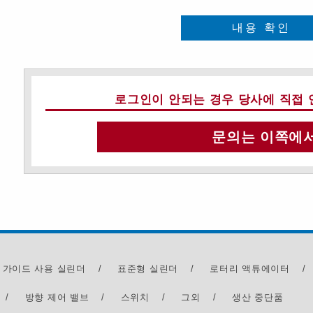
내용 확인
로그인이 안되는 경우 당사에 직접 
문의는 이쪽에
 가이드 사용 실린더
/
표준형 실린더
/
로터리 액튜에이터
/
/
방향 제어 밸브
/
스위치
/
그외
/
생산 중단품