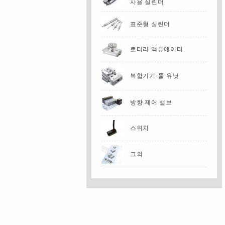
사용 실린더
표준형 실린더
로터리 액튜에이터
복합기기·툴 유닛
방향 제어 밸브
스위치
그외