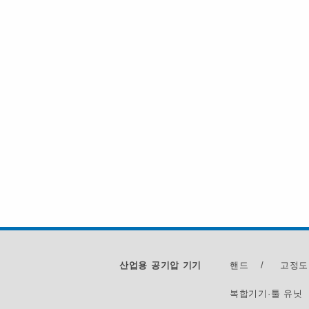
산업용 공기압 기기
핸드
/
고정도
복합기기·툴 유닛