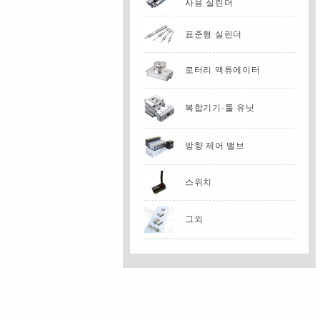
사용 실린더
표준형 실린더
로터리 액튜에이터
복합기기·툴 유닛
방향 제어 밸브
스위치
그외