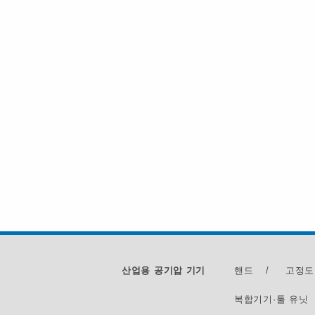
산업용 공기압 기기
핸드
/
고정도
복합기기·툴 유닛