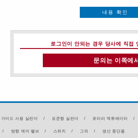
내용 확인
로그인이 안되는 경우 당사에 직접 
문의는 이쪽에
 가이드 사용 실린더
/
표준형 실린더
/
로터리 액튜에이터
/
/
방향 제어 밸브
/
스위치
/
그외
/
생산 중단품