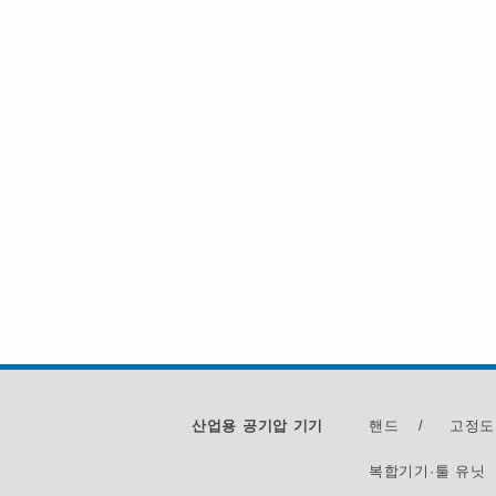
산업용 공기압 기기
핸드
/
고정도
복합기기·툴 유닛