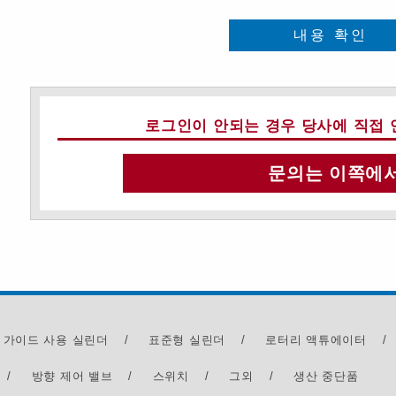
내용 확인
로그인이 안되는 경우 당사에 직접 
문의는 이쪽에
 가이드 사용 실린더
/
표준형 실린더
/
로터리 액튜에이터
/
/
방향 제어 밸브
/
스위치
/
그외
/
생산 중단품