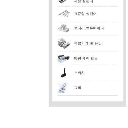
사용 실린더
표준형 실린더
로터리 액튜에이터
복합기기·툴 유닛
방향 제어 밸브
스위치
그외