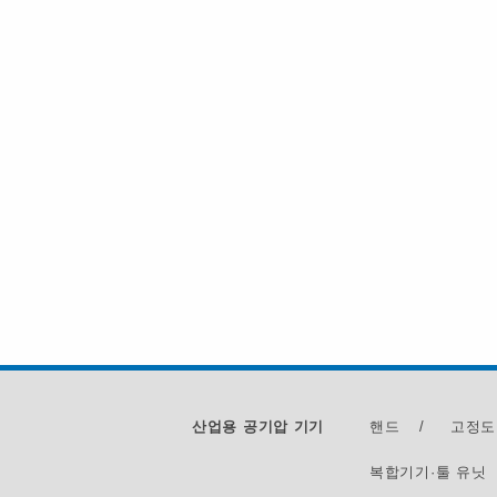
산업용 공기압 기기
핸드
/
고정도
복합기기·툴 유닛