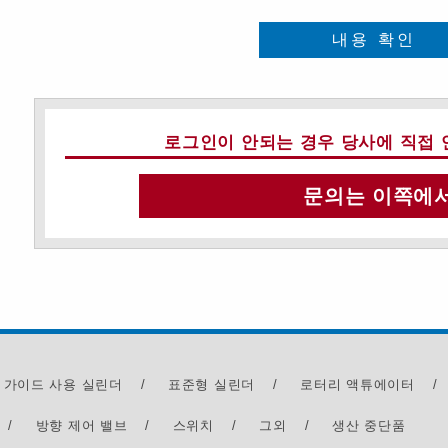
내용 확인
로그인이 안되는 경우 당사에 직접 
문의는 이쪽에
 가이드 사용 실린더
/
표준형 실린더
/
로터리 액튜에이터
/
/
방향 제어 밸브
/
스위치
/
그외
/
생산 중단품