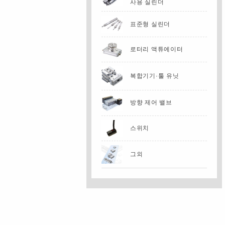
사용 실린더
표준형 실린더
로터리 액튜에이터
복합기기·툴 유닛
방향 제어 밸브
스위치
그외