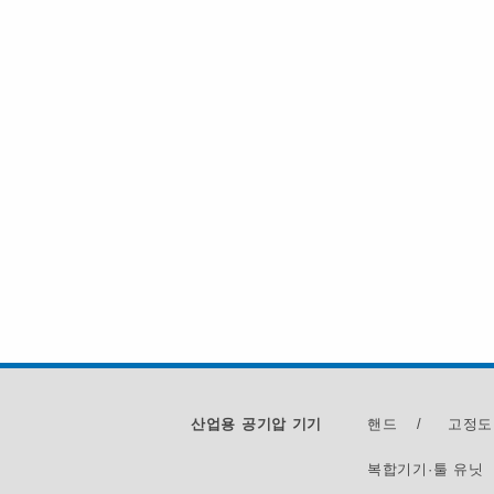
산업용 공기압 기기
핸드
/
고정도
복합기기·툴 유닛