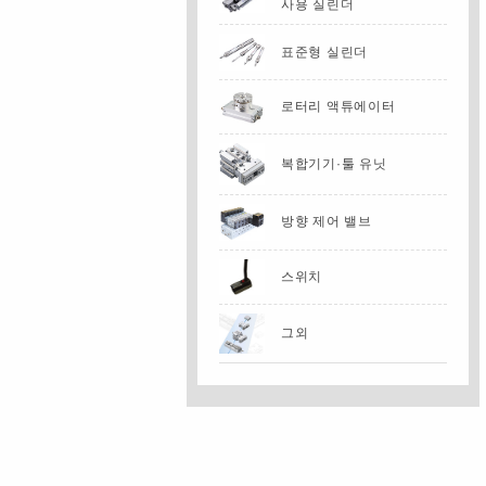
사용 실린더
표준형 실린더
로터리 액튜에이터
복합기기·툴 유닛
방향 제어 밸브
스위치
그외