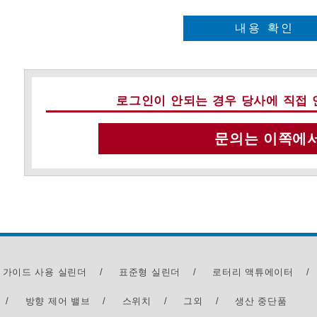
내용 확인
로그인이 안되는 경우 당사에 직접 
문의는 이쪽에
 가이드 사용 실린더
/
표준형 실린더
/
로터리 액튜에이터
/
/
방향 제어 밸브
/
스위치
/
그외
/
생산 중단품