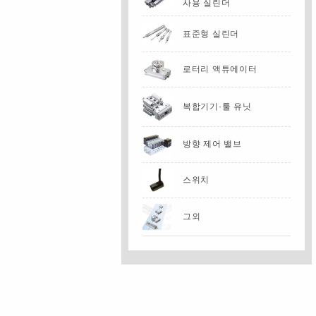
사용 실린더
표준형 실린더
로터리 액튜에이터
복합기기·툴 유닛
방향 제어 밸브
스위치
그외