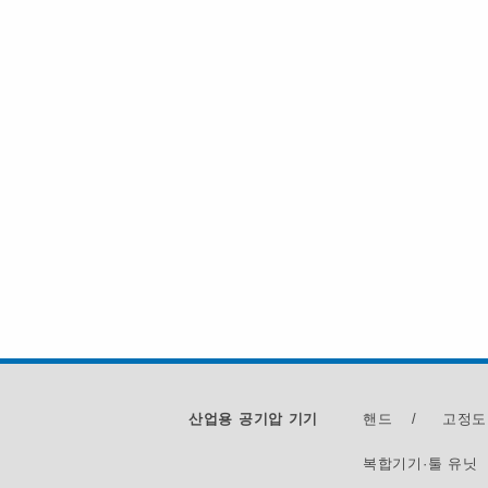
산업용 공기압 기기
핸드
/
고정도
복합기기·툴 유닛