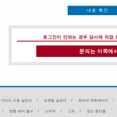
내용 확인
로그인이 안되는 경우 당사에 직접 
문의는 이쪽에
 가이드 사용 실린더
/
표준형 실린더
/
로터리 액튜에이터
/
/
방향 제어 밸브
/
스위치
/
그외
/
생산 중단품