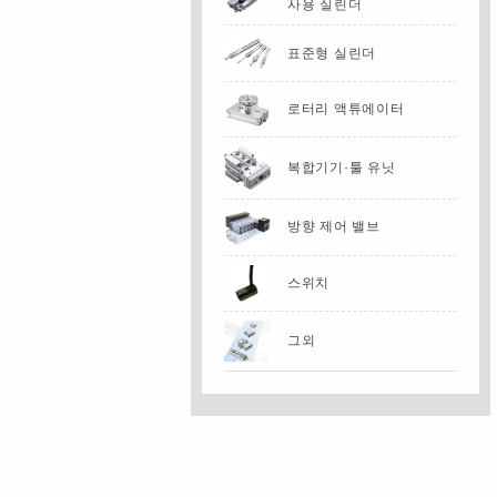
사용 실린더
표준형 실린더
로터리 액튜에이터
복합기기·툴 유닛
방향 제어 밸브
스위치
그외