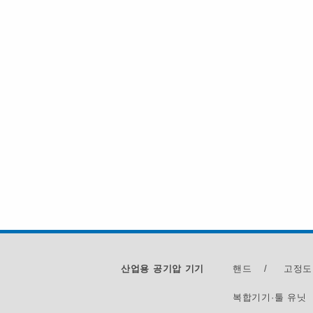
산업용 공기압 기기
핸드
/
고정도
복합기기·툴 유닛