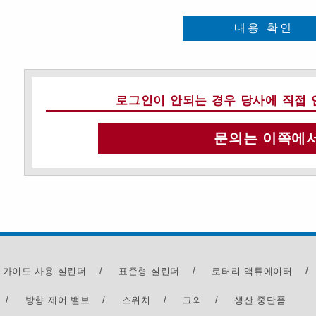
내용 확인
로그인이 안되는 경우 당사에 직접 
문의는 이쪽에
 가이드 사용 실린더
/
표준형 실린더
/
로터리 액튜에이터
/
/
방향 제어 밸브
/
스위치
/
그외
/
생산 중단품