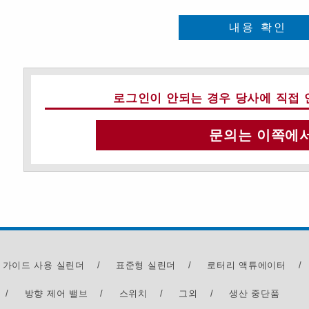
내용 확인
로그인이 안되는 경우 당사에 직접 
문의는 이쪽에
 가이드 사용 실린더
/
표준형 실린더
/
로터리 액튜에이터
/
/
방향 제어 밸브
/
스위치
/
그외
/
생산 중단품