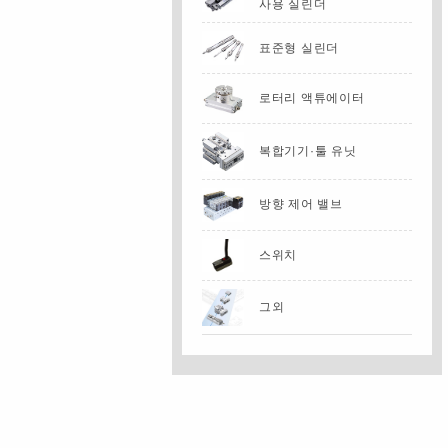
사용 실린더
표준형 실린더
로터리 액튜에이터
복합기기·툴 유닛
방향 제어 밸브
스위치
그외