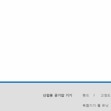
산업용 공기압 기기
핸드
/
고정도
복합기기·툴 유닛