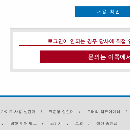
내용 확인
로그인이 안되는 경우 당사에 직접 
문의는 이쪽에
 가이드 사용 실린더
/
표준형 실린더
/
로터리 액튜에이터
/
/
방향 제어 밸브
/
스위치
/
그외
/
생산 중단품