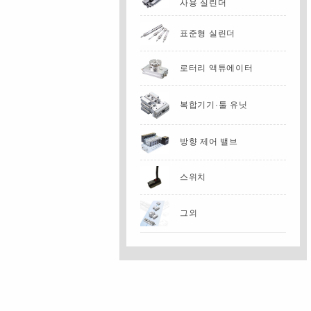
사용 실린더
표준형 실린더
로터리 액튜에이터
복합기기·툴 유닛
방향 제어 밸브
스위치
그외