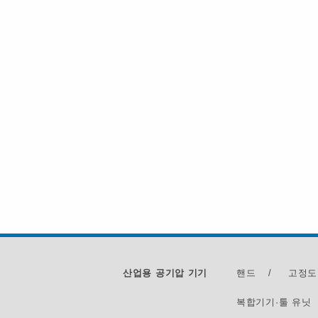
산업용 공기압 기기
핸드
/
고정도
복합기기·툴 유닛