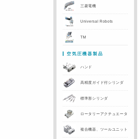
三菱電機
Universal Robots
TM
空気圧機器製品
ハンド
高精度ガイド付
シリンダ
標準形シリンダ
ロータリー
アクチュエータ
複合機器、
ツールユニット