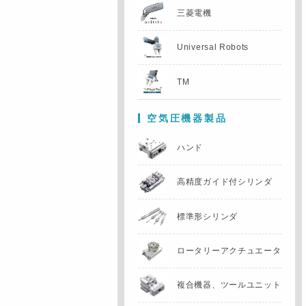
三菱電機
Universal Robots
TM
空気圧機器製品
ハンド
高精度ガイド付
シリンダ
標準形シリンダ
ロータリー
アクチュエータ
複合機器、
ツールユニット