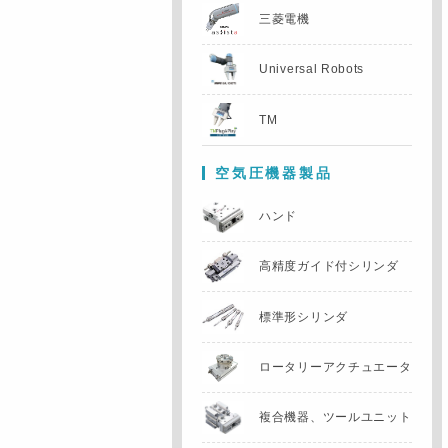
三菱電機
Universal Robots
TM
空気圧機器製品
ハンド
高精度ガイド付
シリンダ
標準形シリンダ
ロータリー
アクチュエータ
複合機器、
ツールユニット