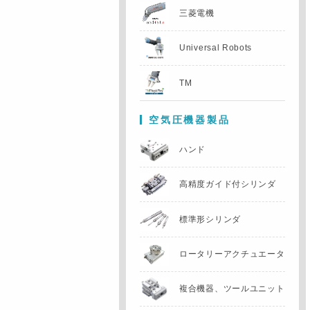
三菱電機
Universal Robots
TM
空気圧機器製品
ハンド
高精度ガイド付
シリンダ
標準形シリンダ
ロータリー
アクチュエータ
複合機器、
ツールユニット