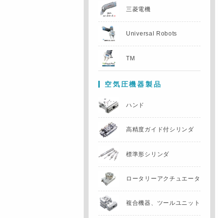
三菱電機
Universal Robots
TM
空気圧機器製品
ハンド
高精度ガイド付
シリンダ
標準形シリンダ
ロータリー
アクチュエータ
複合機器、
ツールユニット