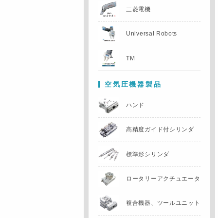
三菱電機
Universal Robots
TM
空気圧機器製品
ハンド
高精度ガイド付
シリンダ
標準形シリンダ
ロータリー
アクチュエータ
複合機器、
ツールユニット