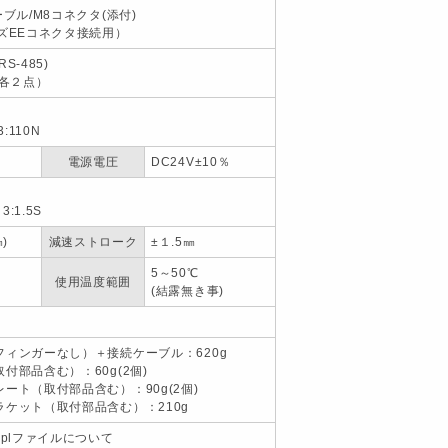
ーブル/M8コネクタ(添付)
ズEEコネクタ接続用）
S-485)
（各２点）
3:110N
電源電圧
DC24V±10％
 3:1.5S
)
減速ストローク
±１.5㎜
5～50℃
使用温度範囲
(結露無き事)
フィンガーなし）＋接続ケーブル：620g
付部品含む）：60g(2個)
ート（取付部品含む）：90g(2個)
ケット（取付部品含む）：210g
iplファイルについて