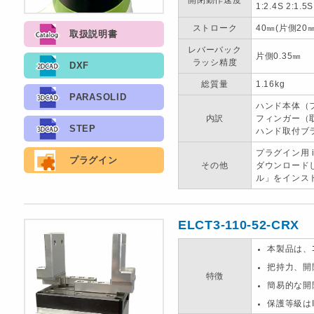
開閉動作速度
1:2.4S 2:1.5S
ストローク
40㎜(片側20㎜
取扱説明書
レバーバック
片側0.35㎜
ラッシ精度
DXF
総質量
1.16kg
PARASOLID
ハンド本体（
内訳
フィンガー（取
STEP
ハンド取付ブラ
プラグイン用 
プラグイン
その他
ダウンロードし
ル」をインス
ELCT3-110-52-CRX
本製品は、
把持力、開
特徴
簡易的な開
保護等級はI