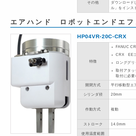
その他
ダウンロードし
ル」をインス
エアハンド ロボットエンドエフ
HP04VR-20C-CRX
FANUC
CRX E
特徴
ロンググリ
取付アタッ
取付に必要
開閉方式
平行移動型エ
シリンダ径
20mm
作動方式
複動
ストローク
14.0mm
使用温度範囲