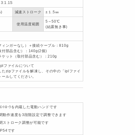
 3:1.1S
)
減速ストローク
±１.5㎜
5～50℃
使用温度範囲
(結露無き事)
フィンガーなし）＋接続ケーブル：810g
付部品含む）：140g(2個)
ケット（取付部品含む）：210g
iplファイルについて
たzipファイルを解凍し、その中の「iplファイ
トールしてください。
ｺﾝﾄﾛｰﾗを内蔵した電動ハンドです
閉動作速度を3段階設定で調整できます
閉ストローク調整が可能です
P54です