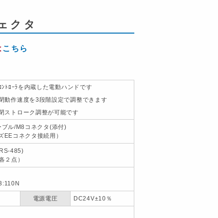
ェクタ
は
こちら
ｺﾝﾄﾛｰﾗを内蔵した電動ハンドです
閉動作速度を3段階設定で調整できます
閉ストローク調整が可能です
ーブル/M8コネクタ(添付)
ズEEコネクタ接続用）
S-485)
（各２点）
3:110N
電源電圧
DC24V±10％