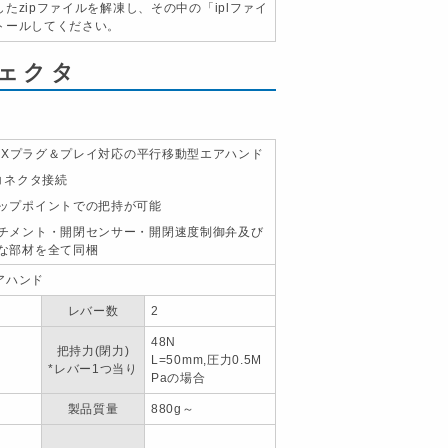
たzipファイルを解凍し、その中の「iplファイ
トールしてください。
ェクタ
 CRXプラグ＆プレイ対応の平行移動型エアハンド
Eコネクタ接続
ップポイントでの把持が可能
チメント・開閉センサー・開閉速度制御弁及び
な部材を全て同梱
アハンド
レバー数
2
48N
把持力(閉力)
L=50mm,圧力0.5M
*レバー1つ当り
Paの場合
製品質量
880g～