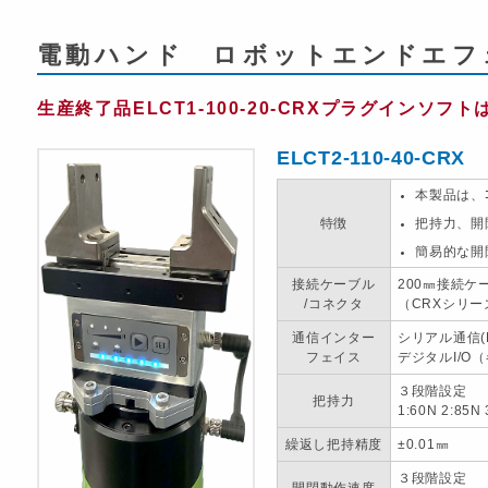
電動ハンド ロボットエンドエフ
生産終了品ELCT1-100-20-CRXプラグインソフト
ELCT2-110-40-CRX
本製品は、
特徴
把持力、開
簡易的な開
接続ケーブル
200㎜接続ケ
/コネクタ
（CRXシリー
通信インター
シリアル通信(R
フェイス
デジタルI/O
３段階設定
把持力
1:60N 2:85N 
繰返し把持精度
±0.01㎜
３段階設定