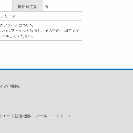
開閉速度弁
有
RXシリーズ
iplファイルについて
たzipファイルを解凍し、その中の「iplファイ
トールしてください。
その他制御
ュエータ
複合機器、ツールユニット