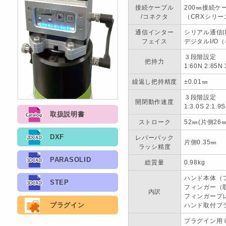
接続ケーブル
200㎜接続ケ
/コネクタ
（CRXシリー
通信インター
シリアル通信(R
フェイス
デジタルI/O
３段階設定
把持力
1:60N 2:85N 
繰返し把持精度
±0.01㎜
３段階設定
開閉動作速度
1:3.0S 2:1.9S
取扱説明書
ストローク
52㎜(片側26㎜
DXF
レバーバック
片側0.35㎜
ラッシ精度
PARASOLID
総質量
0.98kg
ハンド本体（
STEP
フィンガー（取
内訳
フィンガープレ
プラグイン
ハンド取付ブラ
プラグイン用 