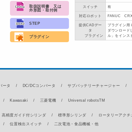
取扱説明書 又は
スイッチ
有
外形図・取付例
対応ロボット
FANUC C
STEP
提供CADデー
プラグイン用 
タ
ダウンロードし
プラグイン
ル」をインス
プラグイン
ンバータ
DC/DCコンバータ
サブバッテリーチャージャー
Kawasaki
三菱電機
Universal robots
TM
高精度ガイド付シリンダ
標準形シリンダ
ロータリーアクチ
位置検出スイッチ
二次電池・食品機械・他