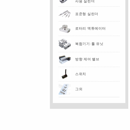
사용 실린더
표준형 실린더
로터리 액튜에이터
복합기기·툴 유닛
방향 제어 밸브
스위치
그외