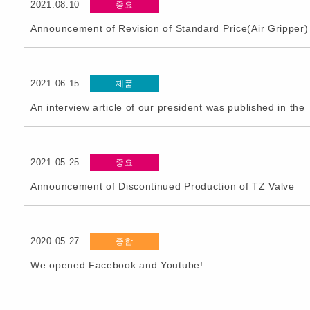
2021.08.10
중요
Announcement of Revision of Standard Price(Air Gripper)
2021.06.15
제품
An interview article of our president was published in the
2021.05.25
중요
Announcement of Discontinued Production of TZ Valve
2020.05.27
종합
We opened Facebook and Youtube!