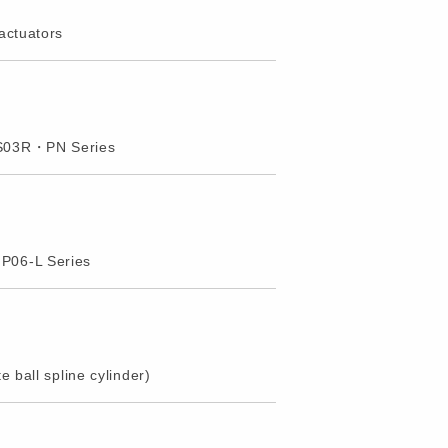
actuators
CS03R・PN Series
P06-L Series
 ball spline cylinder)