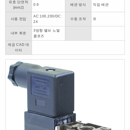
유효 단면적
0.9
배관 방식
직접 배관
[mm2]
AC:100,200/DC:
사용 전압
수동 조작
유
24
3방향 밸브 노멀
내부 회로
클로즈
제공 CAD 데
이터