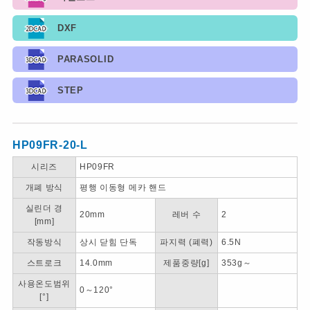
DXF
PARASOLID
STEP
HP09FR-20-L
시리즈
HP09FR
개폐 방식
평행 이동형 메카 핸드
실린더 경
20mm
레버 수
2
[mm]
작동방식
상시 닫힘 단독
파지력 (폐력)
6.5N
스트로크
14.0mm
제품중량[g]
353g～
사용온도범위
0～120°
[°]