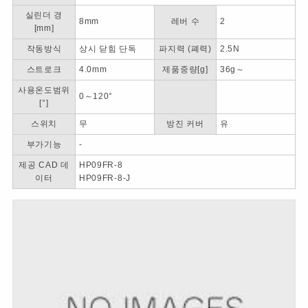
실린더 경
8mm
레버 수
2
[mm]
작동방식
상시 닫힘 단독
파지력 (폐력)
2.5N
스트로크
4.0mm
제품중량[g]
36g～
사용온도범위
0～120°
[°]
스위치
무
방진 커버
유
부가기능
-
제공 CAD 데
HP09FR-8
이터
HP09FR-8-J