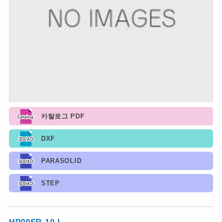
카탈로그 PDF
DXF
PARASOLID
STEP