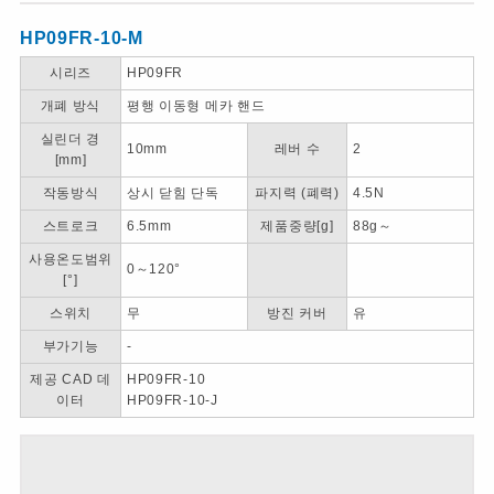
HP09FR-10-M
시리즈
HP09FR
개폐 방식
평행 이동형 메카 핸드
실린더 경
10mm
레버 수
2
[mm]
작동방식
상시 닫힘 단독
파지력 (폐력)
4.5N
스트로크
6.5mm
제품중량[g]
88g～
사용온도범위
0～120°
[°]
스위치
무
방진 커버
유
부가기능
-
제공 CAD 데
HP09FR-10
이터
HP09FR-10-J