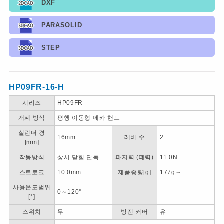
DXF
PARASOLID
STEP
HP09FR-16-H
시리즈
HP09FR
개폐 방식
평행 이동형 메카 핸드
실린더 경
16mm
레버 수
2
[mm]
작동방식
상시 닫힘 단독
파지력 (폐력)
11.0N
스트로크
10.0mm
제품중량[g]
177g～
사용온도범위
0～120°
[°]
스위치
무
방진 커버
유