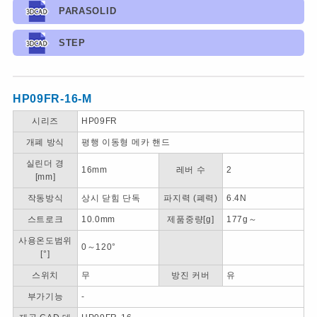
PARASOLID
STEP
HP09FR-16-M
시리즈
HP09FR
개폐 방식
평행 이동형 메카 핸드
실린더 경
16mm
레버 수
2
[mm]
작동방식
상시 닫힘 단독
파지력 (폐력)
6.4N
스트로크
10.0mm
제품중량[g]
177g～
사용온도범위
0～120°
[°]
스위치
무
방진 커버
유
부가기능
-