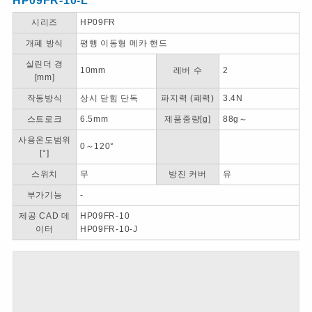
HP09FR-10-L
시리즈
HP09FR
개폐 방식
평행 이동형 메카 핸드
실린더 경
10mm
레버 수
2
[mm]
작동방식
상시 닫힘 단독
파지력 (폐력)
3.4N
스트로크
6.5mm
제품중량[g]
88g～
사용온도범위
0～120°
[°]
스위치
무
방진 커버
유
부가기능
-
제공 CAD 데
HP09FR-10
이터
HP09FR-10-J