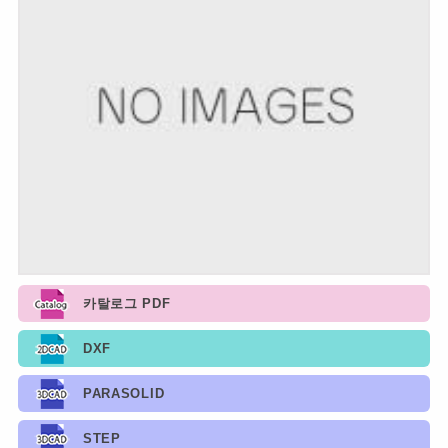
카탈로그 PDF
DXF
PARASOLID
STEP