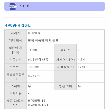
STEP
HP09FR-16-L
시리즈
HP09FR
개폐 방식
평행 이동형 메카 핸드
실린더 경
16mm
레버 수
2
[mm]
작동방식
상시 닫힘 단독
파지력 (폐력)
4.4N
스트로크
10.0mm
제품중량[g]
177g～
사용온도범위
0～120°
[°]
스위치
무
방진 커버
유
부가기능
-
제공 CAD 데
HP09FR-16
이터
HP09FR-16-J