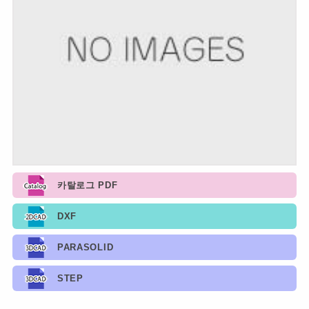
카탈로그 PDF
DXF
PARASOLID
STEP