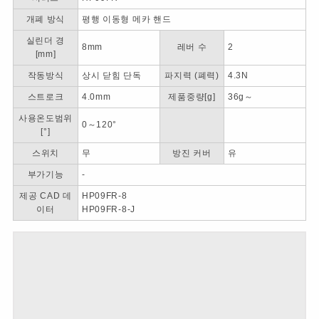
개폐 방식
평행 이동형 메카 핸드
실린더 경
8mm
레버 수
2
[mm]
작동방식
상시 닫힘 단독
파지력 (폐력)
4.3N
스트로크
4.0mm
제품중량[g]
36g～
사용온도범위
0～120°
[°]
스위치
무
방진 커버
유
부가기능
-
제공 CAD 데
HP09FR-8
이터
HP09FR-8-J