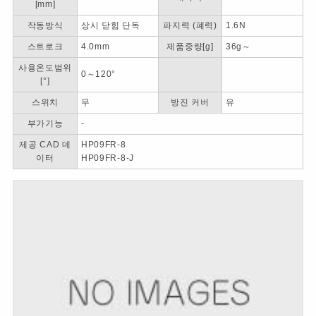
[mm]
작동방식
상시 닫힘 단독
파지력 (폐력)
1.6N
스트로크
4.0mm
제품중량[g]
36g～
사용온도범위
0～120°
[°]
스위치
무
방진 커버
유
부가기능
-
제공 CAD 데
HP09FR-8
이터
HP09FR-8-J