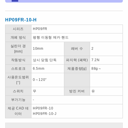
HP09FR-10-H
시리즈
HP09FR
개폐 방식
평행 이동형 메카 핸드
실린더 경
10mm
레버 수
2
[mm]
작동방식
상시 닫힘 단독
파지력 (폐력)
7.2N
스트로크
6.5mm
제품중량[g]
88g～
사용온도범위
0～120°
[°]
스위치
무
방진 커버
유
부가기능
-
제공 CAD 데
HP09FR-10
이터
HP09FR-10-J