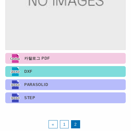
카탈로그 PDF
DXF
PARASOLID
STEP
«
1
2