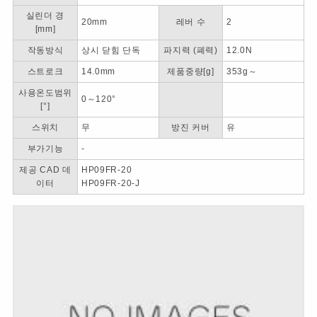
실린더 경
20mm
레버 수
2
[mm]
작동방식
상시 닫힘 단독
파지력 (폐력)
12.0N
스트로크
14.0mm
제품중량[g]
353g～
사용온도범위
0～120°
[°]
스위치
무
방진 커버
유
부가기능
-
제공 CAD 데
HP09FR-20
이터
HP09FR-20-J