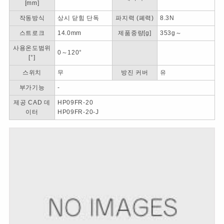
[mm]
작동방식
상시 닫힘 단독
파지력 (폐력)
8.3N
스트로크
14.0mm
제품중량[g]
353g～
사용온도범위
0～120°
[°]
스위치
무
방진 커버
유
부가기능
-
제공 CAD 데
HP09FR-20
이터
HP09FR-20-J