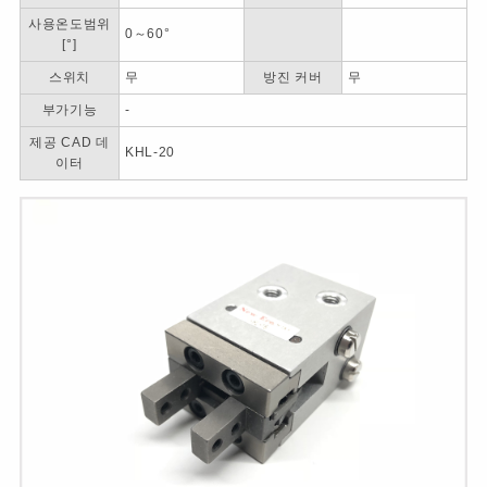
사용온도범위
0～60°
[°]
스위치
무
방진 커버
무
부가기능
-
제공 CAD 데
KHL-20
이터