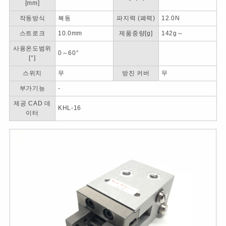
[mm]
작동방식
복동
파지력 (폐력)
12.0N
스트로크
10.0mm
제품중량[g]
142g～
사용온도범위
0～60°
[°]
스위치
무
방진 커버
무
부가기능
-
제공 CAD 데
KHL-16
이터