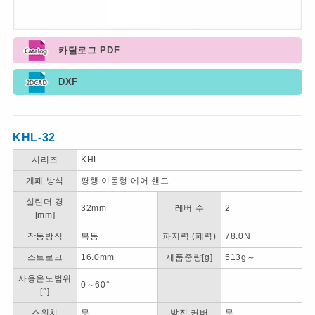
카탈로그 PDF
DXF
KHL-32
시리즈
KHL
개폐 방식
평행 이동형 에어 핸드
실린더 경
32mm
레버 수
2
[mm]
작동방식
복동
파지력 (폐력)
78.0N
스트로크
16.0mm
제품중량[g]
513g～
사용온도범위
0～60°
[°]
스위치
무
방진 커버
무