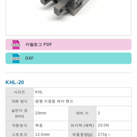
카탈로그 PDF
DXF
KHL-20
시리즈
KHL
개폐 방식
평행 이동형 에어 핸드
실린더 경
20mm
레버 수
2
[mm]
작동방식
복동
파지력 (폐력)
20.0N
스트로크
12.0mm
제품중량[g]
273g～