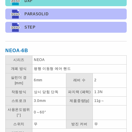
DXF
PARASOLID
STEP
NEOA-6B
시리즈
NEOA
개폐 방식
평행 이동형 에어 핸드
실린더 경
6mm
레버 수
2
[mm]
작동방식
상시 닫힘 단독
파지력 (폐력)
1.3N
스트로크
3.0mm
제품중량[g]
11g～
사용온도범위
0～60°
[°]
스위치
무
방진 커버
무