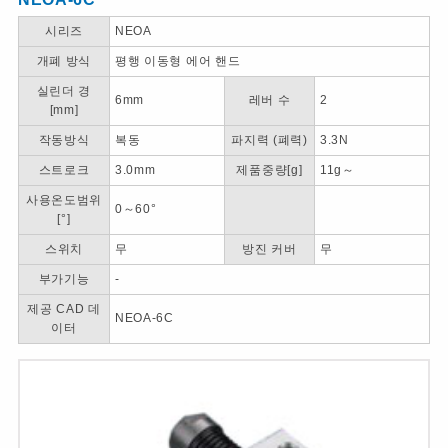
시리즈
NEOA
개폐 방식
평행 이동형 에어 핸드
실린더 경
6mm
레버 수
2
[mm]
작동방식
복동
파지력 (폐력)
3.3N
스트로크
3.0mm
제품중량[g]
11g～
사용온도범위
0～60°
[°]
스위치
무
방진 커버
무
부가기능
-
제공 CAD 데
NEOA-6C
이터