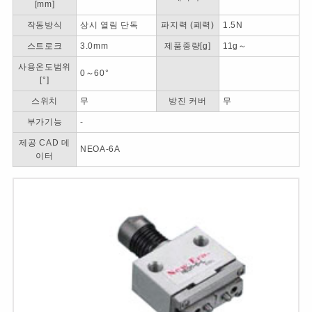
[mm]
작동방식
상시 열림 단독
파지력 (폐력)
1.5N
스트로크
3.0mm
제품중량[g]
11g～
사용온도범위
0～60°
[°]
스위치
무
방진 커버
무
부가기능
-
제공 CAD 데
NEOA-6A
이터