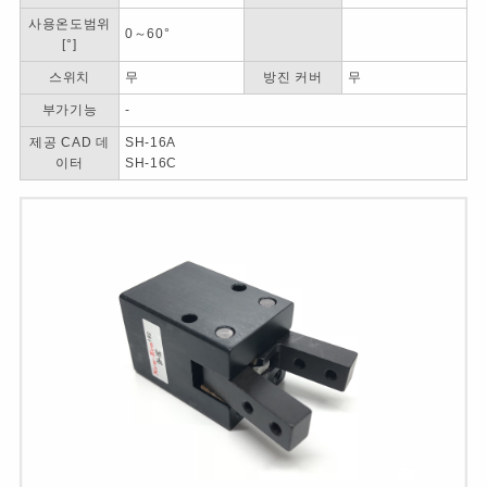
사용온도범위
0～60°
[°]
스위치
무
방진 커버
무
부가기능
-
제공 CAD 데
SH-16A
이터
SH-16C