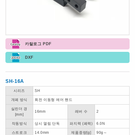
카탈로그 PDF
DXF
SH-16A
시리즈
SH
개폐 방식
회전 이동형 에어 핸드
실린더 경
16mm
레버 수
2
[mm]
작동방식
상시 열림 단독
파지력 (폐력)
6.0N
스트로크
14.0mm
제품중량[g]
90g～