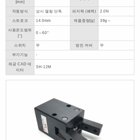
[mm]
작동방식
상시 열림 단독
파지력 (폐력)
2.0N
스트로크
14.0mm
제품중량[g]
39g～
사용온도범위
0～60°
[°]
스위치
무
방진 커버
무
부가기능
-
제공 CAD 데
SH-12M
이터