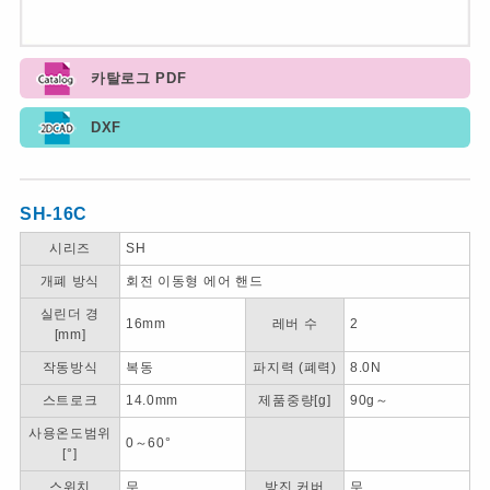
카탈로그 PDF
DXF
SH-16C
시리즈
SH
개폐 방식
회전 이동형 에어 핸드
실린더 경
16mm
레버 수
2
[mm]
작동방식
복동
파지력 (폐력)
8.0N
스트로크
14.0mm
제품중량[g]
90g～
사용온도범위
0～60°
[°]
스위치
무
방진 커버
무