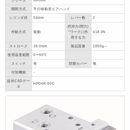
シリーズ
HP04R
開閉方式
平行移動形エアハンド
シリンダ径
50mm
レバー数
2
把持力(閉力)
作動方式
複動
*ワークに作
418.0N
用する力
ストローク
36.0mm
製品質量
1850g～
使用温度範囲
0〜60℃
スイッチ
有
防塵カバー
無
付加機能
-
提供CADデー
HP04R-50C
タ