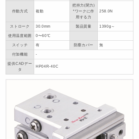
把持力(閉力)
作動方式
複動
*ワークに作
258.0N
用する力
ストローク
30.0mm
製品質量
1390g～
使用温度範囲
0〜60℃
スイッチ
有
防塵カバー
無
付加機能
-
提供CADデー
HP04R-40C
タ