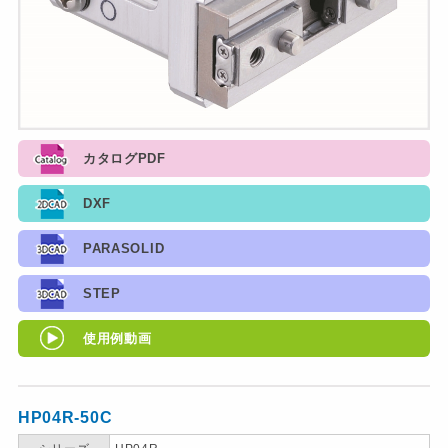
カタログPDF
DXF
PARASOLID
STEP
使用例動画
HP04R-50C