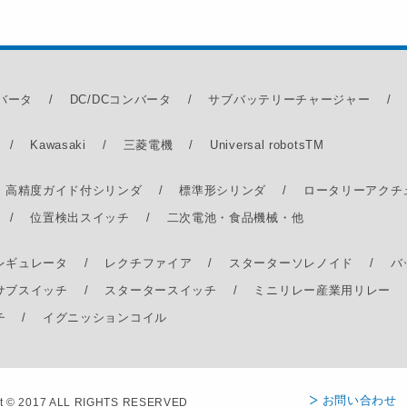
ンバータ
DC/DCコンバータ
サブバッテリーチャージャー
Kawasaki
三菱電機
Universal robots
TM
高精度ガイド付シリンダ
標準形シリンダ
ロータリーアクチ
位置検出スイッチ
二次電池・食品機械・他
レギュレータ
レクチファイア
スターターソレノイド
バ
サブスイッチ
スタータースイッチ
ミニリレー
産業用リレー
チ
イグニッションコイル
お問い合わせ
ht © 2017 ALL RIGHTS RESERVED