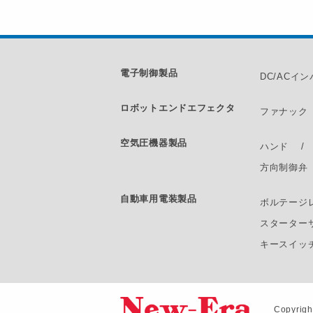
電子制御製品
DC/ACイ
ロボットエンドエフェクタ
ファナック
空気圧機器製品
ハンド
方向制御弁
自動車用電装製品
ボルテージ
スターター
キースイッ
Copyrig