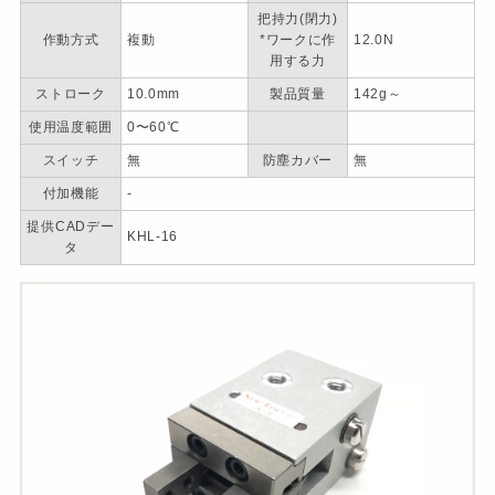
把持力(閉力)
作動方式
複動
*ワークに作
12.0N
用する力
ストローク
10.0mm
製品質量
142g～
使用温度範囲
0〜60℃
スイッチ
無
防塵カバー
無
付加機能
-
提供CADデー
KHL-16
タ