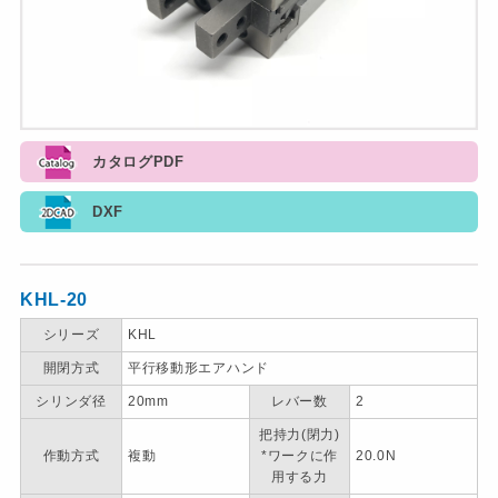
カタログPDF
DXF
KHL-20
シリーズ
KHL
開閉方式
平行移動形エアハンド
シリンダ径
20mm
レバー数
2
把持力(閉力)
作動方式
複動
*ワークに作
20.0N
用する力