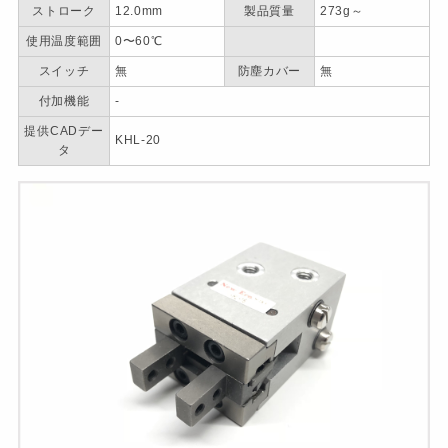
ストローク
12.0mm
製品質量
273g～
使用温度範囲
0〜60℃
スイッチ
無
防塵カバー
無
付加機能
-
提供CADデー
KHL-20
タ