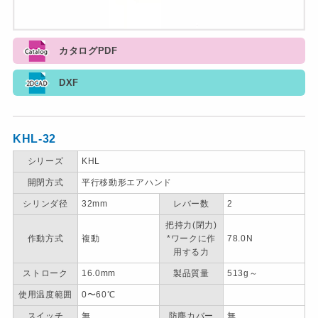
カタログPDF
DXF
KHL-32
シリーズ
KHL
開閉方式
平行移動形エアハンド
シリンダ径
32mm
レバー数
2
把持力(閉力)
作動方式
複動
*ワークに作
78.0N
用する力
ストローク
16.0mm
製品質量
513g～
使用温度範囲
0〜60℃
スイッチ
無
防塵カバー
無