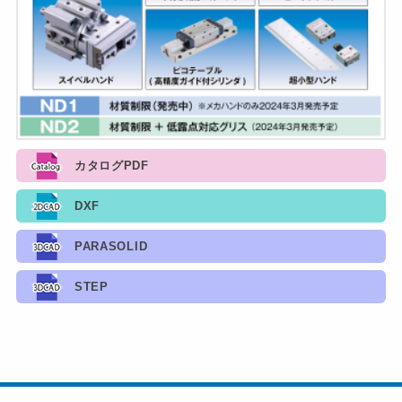
カタログPDF
DXF
PARASOLID
STEP