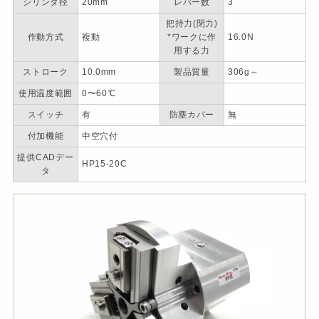
シリンダ径
20mm
レバー数
3
把持力(閉力)
作動方式
複動
*ワークに作
16.0N
用する力
ストローク
10.0mm
製品質量
306g～
使用温度範囲
0〜60℃
スイッチ
有
防塵カバー
無
付加機能
中空穴付
提供CADデー
HP15-20C
タ