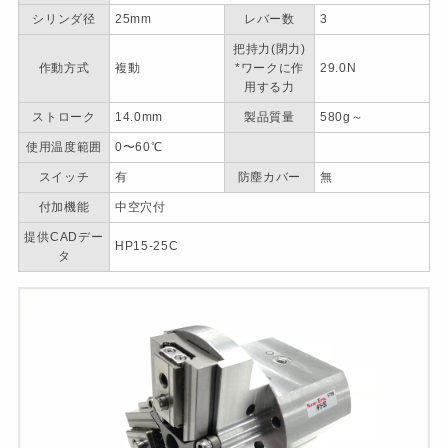
シリンダ径
25mm
レバー数
3
把持力(閉力)
作動方式
複動
*ワークに作
29.0N
用する力
ストローク
14.0mm
製品質量
580g～
使用温度範囲
0〜60℃
スイッチ
有
防塵カバー
無
付加機能
中空穴付
提供CADデー
HP15-25C
タ