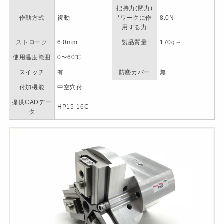
把持力(閉力)
作動方式
複動
*ワークに作
8.0N
用する力
ストローク
6.0mm
製品質量
170g～
使用温度範囲
0〜60℃
スイッチ
有
防塵カバー
無
付加機能
中空穴付
提供CADデー
HP15-16C
タ